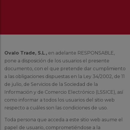
Ovalo Trade, S.L
.
,
en adelante RESPONSABLE,
pone a disposición de los usuarios el presente
documento, con el que pretende dar cumplimiento
a las obligaciones dispuestas en la Ley 34/2002, de 11
de julio, de Servicios de la Sociedad de la
Información y de Comercio Electrónico (LSSICE), así
como informar a todos los usuarios del sitio web
respecto a cuáles son las condiciones de uso.
Toda persona que acceda a este sitio web asume el
papel de usuario, comprometiéndose a la