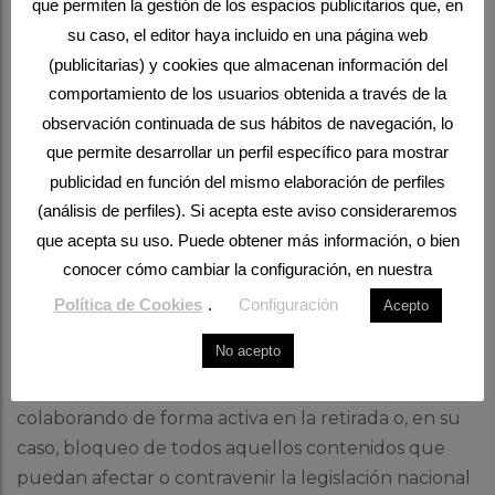
que permiten la gestión de los espacios publicitarios que, en
de la redirección a dicho sitio web, poniendo en
su caso, el editor haya incluido en una página web
conocimiento de las autoridades competentes el
(publicitarias) y cookies que almacenan información del
contenido en cuestión.
comportamiento de los usuarios obtenida a través de la
El RESPONSABLE no se hace responsable de la
observación continuada de sus hábitos de navegación, lo
información y contenidos almacenados, a título
que permite desarrollar un perfil específico para mostrar
enunciativo pero no limitativo, en foros, chats,
publicidad en función del mismo elaboración de perfiles
generadores de blogs, comentarios, redes sociales o
(análisis de perfiles). Si acepta este aviso consideraremos
cualquier otro medio que permita a terceros
que acepta su uso. Puede obtener más información, o bien
publicar contenidos de forma independiente en la
conocer cómo cambiar la configuración, en nuestra
página web del RESPONSABLE. Sin embargo, y en
Política de Cookies
.
Configuración
Acepto
cumplimiento de lo dispuesto en los artículos 11 y 16
No acepto
de la LSSICE, se pone a disposición de todos los
usuarios, autoridades y fuerzas de seguridad,
colaborando de forma activa en la retirada o, en su
caso, bloqueo de todos aquellos contenidos que
puedan afectar o contravenir la legislación nacional