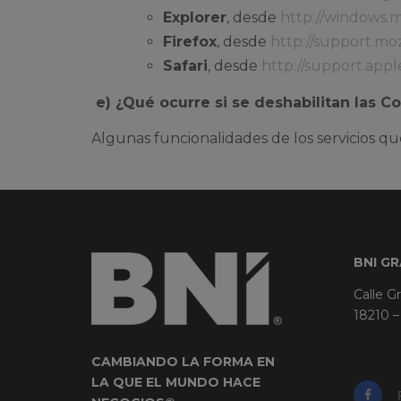
Explorer
, desde
http://windows.
Firefox
, desde
http://support.moz
Safari
, desde
http://support.app
e) ¿Qué ocurre si se deshabilitan las C
Algunas funcionalidades de los servicios qu
BNI G
Calle G
18210 –
CAMBIANDO LA FORMA EN
LA QUE EL MUNDO HACE