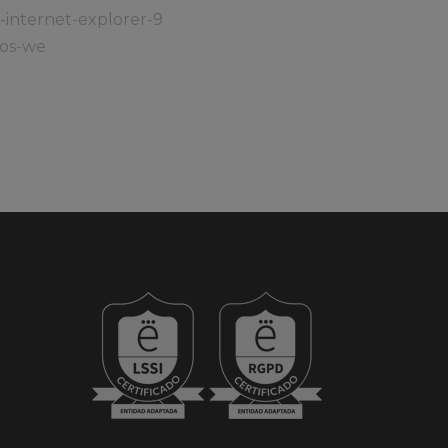
-internet-explorer-9
ios-we