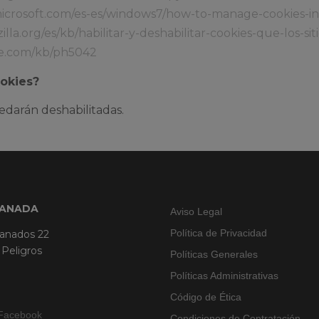
microsoft.com/es-es/windows7/how-to-manage-cookies-in
illa.org/es/kb/habilitar-y-deshabilitar-cookies-que-los-sit
le.com/kb/ph5042
ookies?
edarán deshabilitadas.
RANADA
Aviso Legal
Política de Privacidad
ranados 22
 Peligros
Políticas Generales
Políticas Administrativas
Código de Ética
Facebook
Condiciones de Contratación