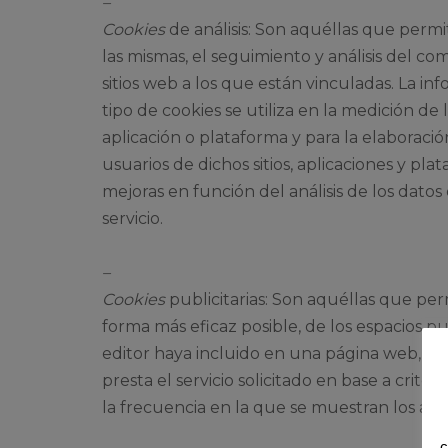
–
Cookies
de análisis: Son aquéllas que perm
las mismas, el seguimiento y análisis del c
sitios web a los que están vinculadas. La i
tipo de cookies se utiliza en la medición de l
aplicación o plataforma y para la elaboraci
usuarios de dichos sitios, aplicaciones y plat
mejoras en función del análisis de los dato
servicio.
–
Cookies
publicitarias: Son aquéllas que perm
forma más eficaz posible, de los espacios pub
editor haya incluido en una página web, ap
presta el servicio solicitado en base a crite
la frecuencia en la que se muestran los anu
c