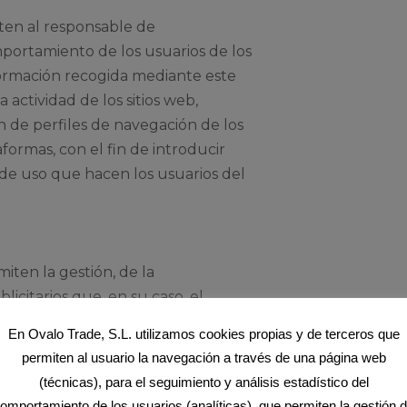
iten al responsable de
omportamiento de los usuarios de los
nformación recogida mediante este
a actividad de los sitios web,
ón de perfiles de navegación de los
aformas, con el fin de introducir
s de uso que hacen los usuarios del
iten la gestión, de la
licitarios que, en su caso, el
licación o plataforma desde la que
En Ovalo Trade, S.L. utilizamos cookies propias y de terceros que
rios como el contenido editado o
permiten al usuario la navegación a través de una página web
ncios.
(técnicas), para el seguimiento y análisis estadístico del
omportamiento de los usuarios (analíticas), que permiten la gestión 