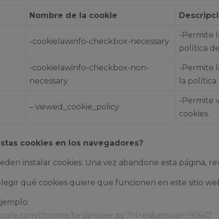
Nombre de la cookie
Descripci
-Permite l
-cookielawinfo-checkbox-necessary
política d
-cookielawinfo-checkbox-non-
-Permite 
necessary
la política
-Permite v
– viewed_cookie_policy
cookies.
estas cookies en los navegadores?
den instalar cookies. Una vez abandone esta página, revise
legir qué cookies quiere que funcionen en este sitio w
ejemplo:
google.com/chrome/bin/answer.py?hl=es&answer=95647