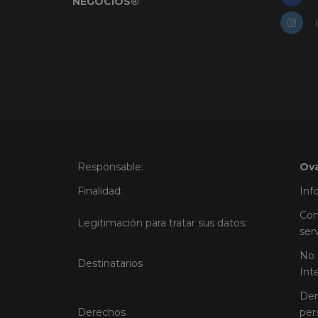
NEGOCIOS®
Responsable:
Ova
Finalidad:
Inf
Con
Legitimación para tratar sus datos:
ser
No 
Destinatarios
Int
Der
Derechos
per