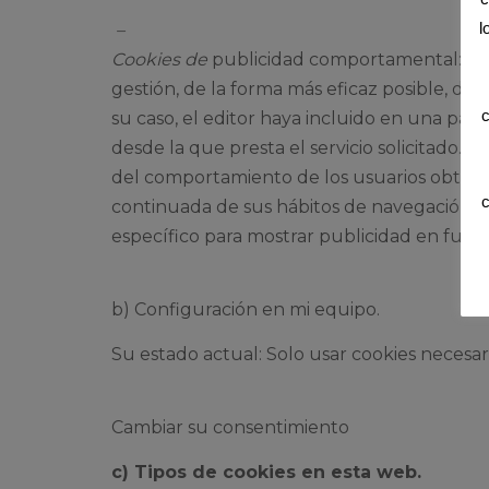
l
–
Cookies de
publicidad comportamental: So
gestión, de la forma más eficaz posible, de l
c
su caso, el editor haya incluido en una pág
desde la que presta el servicio solicitado. 
del comportamiento de los usuarios obtenid
c
continuada de sus hábitos de navegación, l
específico para mostrar publicidad en func
b) Configuración en mi equipo.
Su estado actual: Solo usar cookies necesari
Cambiar su consentimiento
c) Tipos de cookies en esta web
.