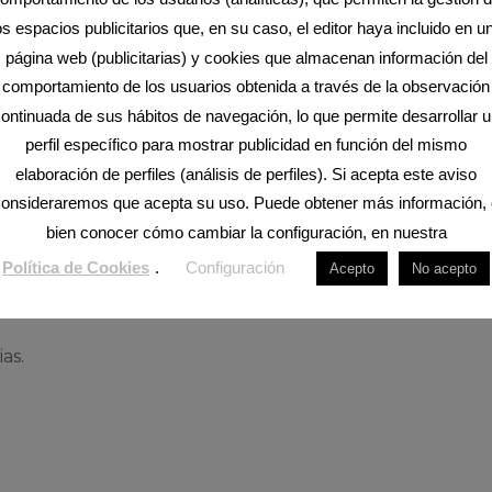
os espacios publicitarios que, en su caso, el editor haya incluido en u
página web (publicitarias) y cookies que almacenan información del
n aquéllas que permiten la
comportamiento de los usuarios obtenida a través de la observación
os espacios publicitarios que, en
ontinuada de sus hábitos de navegación, lo que permite desarrollar 
ina web, aplicación o plataforma
perfil específico para mostrar publicidad en función del mismo
Estas cookies almacenan información
elaboración de perfiles (análisis de perfiles). Si acepta este aviso
a a través de la observación
onsideraremos que acepta su uso. Puede obtener más información, 
o que permite desarrollar un perfil
bien conocer cómo cambiar la configuración, en nuestra
ión del mismo.
Política de Cookies
.
Configuración
Acepto
No acepto
as.