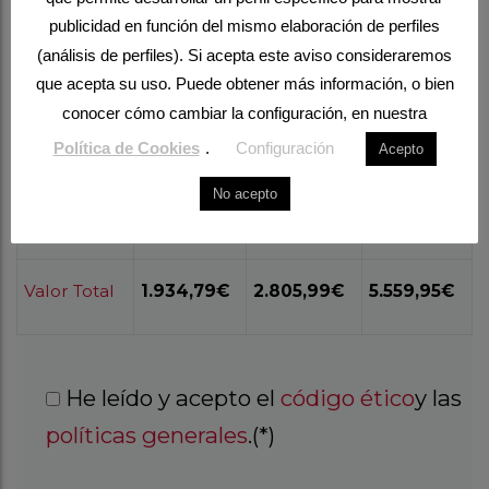
publicidad en función del mismo elaboración de perfiles
(análisis de perfiles). Si acepta este aviso consideraremos
CUOTA
1.199€
1.919€
4.195€
que acepta su uso. Puede obtener más información, o bien
conocer cómo cambiar la configuración, en nuestra
IVA (21%)
335,79€
486,99€
964,95€
Política de Cookies
.
Configuración
Acepto
No acepto
Descuento
-
20%
30%
Valor Total
1.934,79€
2.805,99€
5.559,95€
He leído y acepto el
código ético
y las
políticas generales
.(*)