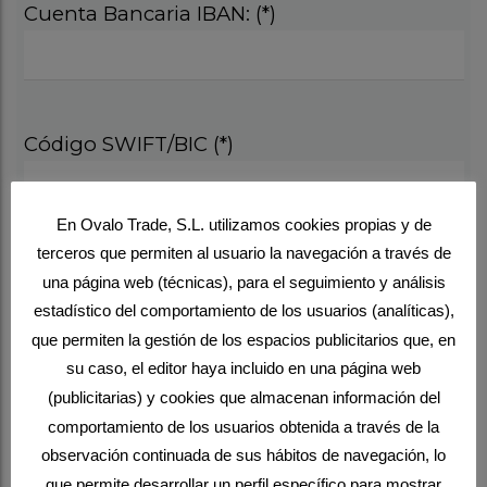
Cuenta Bancaria IBAN: (*)
Código SWIFT/BIC (*)
En Ovalo Trade, S.L. utilizamos cookies propias y de
terceros que permiten al usuario la navegación a través de
Seleccione su opción preferida(*)
una página web (técnicas), para el seguimiento y análisis
estadístico del comportamiento de los usuarios (analíticas),
que permiten la gestión de los espacios publicitarios que, en
su caso, el editor haya incluido en una página web
(publicitarias) y cookies que almacenan información del
1 AÑO
2 AÑOS
5 AÑOS
comportamiento de los usuarios obtenida a través de la
observación continuada de sus hábitos de navegación, lo
Matrícula
400€
400€
400€
que permite desarrollar un perfil específico para mostrar