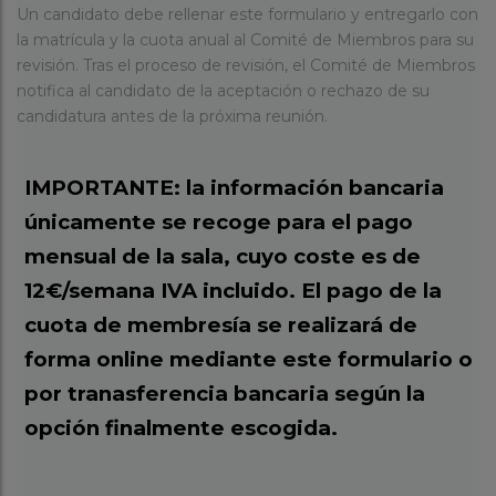
Un candidato debe rellenar este formulario y entregarlo con
la matrícula y la cuota anual al Comité de Miembros para su
revisión. Tras el proceso de revisión, el Comité de Miembros
notifica al candidato de la aceptación o rechazo de su
candidatura antes de la próxima reunión.
IMPORTANTE: la información bancaria
únicamente se recoge para el pago
mensual de la sala, cuyo coste es de
12€/semana IVA incluido. El pago de la
cuota de membresía se realizará de
forma online mediante este formulario o
por tranasferencia bancaria según la
opción finalmente escogida.