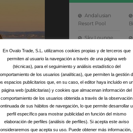
Andalusian
Resort Pool
Bi
Sky Lounge
En Ovalo Trade, S.L. utilizamos cookies propias y de terceros que
Starbucks
permiten al usuario la navegación a través de una página web
Bistro
P
(técnicas), para el seguimiento y análisis estadístico del
Yoga/Aerobics
omportamiento de los usuarios (analíticas), que permiten la gestión 
Studio
C
os espacios publicitarios que, en su caso, el editor haya incluido en u
página web (publicitarias) y cookies que almacenan información del
Wifi Cafe
comportamiento de los usuarios obtenida a través de la observación
P
ontinuada de sus hábitos de navegación, lo que permite desarrollar 
perfil específico para mostrar publicidad en función del mismo
elaboración de perfiles (análisis de perfiles). Si acepta este aviso
onsideraremos que acepta su uso. Puede obtener más información, 
Home Amentities