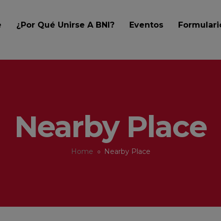
e
¿Por Qué Unirse A BNI?
Eventos
Formular
Nearby Place
Home
Nearby Place