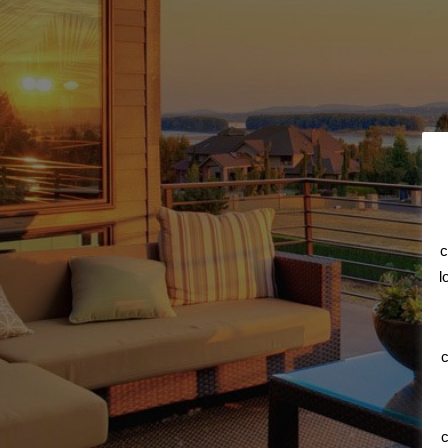
c
l
c
c