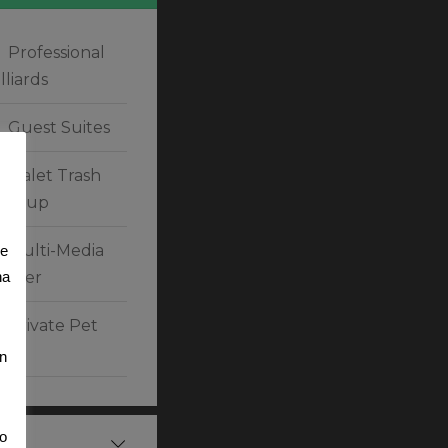
Professional
lliards
Guest Suites
Valet Trash
ick-up
Multi-Media
de
enter
na
Private Pet
ark
un
o