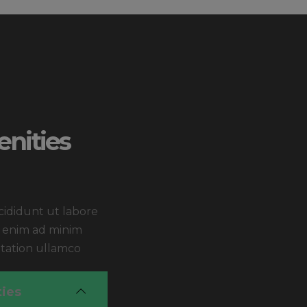
nities
ididunt ut labore
t enim ad minim
itation ullamco
ies