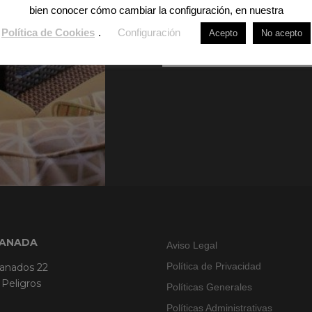
bien conocer cómo cambiar la configuración, en nuestra
Política de Cookies
.
Configuración
Acepto
No acepto
Other Amentities
RANADA
Aviso Legal
Política de Privacidad
ranados 22
 Peligros
Políticas Generales
Políticas Administrativas