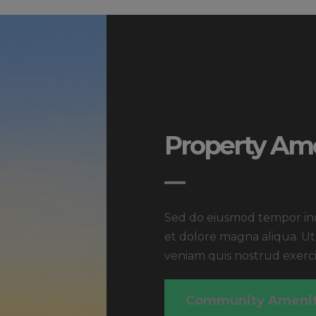
Property Ame
Sed do eiusmod tempor inc
et dolore magna aliqua. U
veniam quis nostrud exerc
Community Amenit