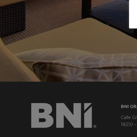
BNI G
Calle G
18210 –