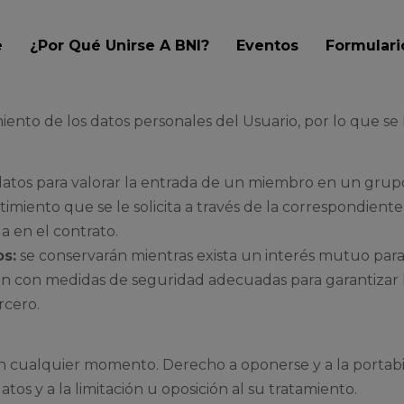
e
¿Por Qué Unirse A BNI?
Eventos
Formular
ento de los datos personales del Usuario, por lo que se le
atos para valorar la entrada de un miembro en un grup
miento que se le solicita a través de la correspondiente 
a en el contrato.
os:
se conservarán mientras exista un interés mutuo para
irán con medidas de seguridad adecuadas para garantizar 
rcero.
en cualquier momento. Derecho a oponerse y a la portabi
atos y a la limitación u oposición al su tratamiento.