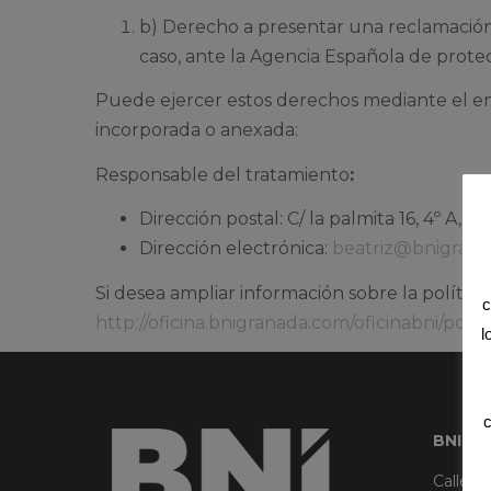
b) Derecho a presentar una reclamación a
caso, ante la Agencia Española de prote
Puede ejercer estos derechos mediante el env
incorporada o anexada:
Responsable del tratamiento
:
Dirección postal: C/ la palmita 16, 4º A, 
Dirección electrónica:
beatriz@bnigran
Si desea ampliar información sobre la polític
c
http://oficina.bnigranada.com/oficinabni/poli
l
c
BNI G
Calle G