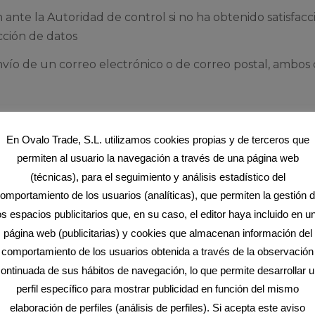
nte la Autoridad de control si no ha obtenido satisfacci
cción de datos
ío de un correo electrónico o de correo postal, ambos co
En Ovalo Trade, S.L. utilizamos cookies propias y de terceros que
18014 Granada (España).
permiten al usuario la navegación a través de una página web
ada.com
(técnicas), para el seguimiento y análisis estadístico del
a de privacidad de nuestra empresa, puede hacerlo en el 
omportamiento de los usuarios (analíticas), que permiten la gestión 
ticageneralprivacidad
os espacios publicitarios que, en su caso, el editor haya incluido en u
página web (publicitarias) y cookies que almacenan información del
comportamiento de los usuarios obtenida a través de la observación
ontinuada de sus hábitos de navegación, lo que permite desarrollar 
RANADA
Aviso Legal
perfil específico para mostrar publicidad en función del mismo
Política de Privacidad
elaboración de perfiles (análisis de perfiles). Si acepta este aviso
ranados 22